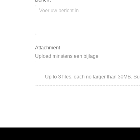
Attachment
Upload minstens een bijlage
Up to 3 files, each no larger than 30MB. Suppor