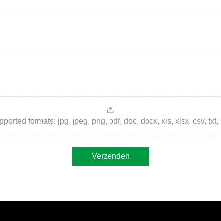
ted formats: jpg, jpeg, png, pdf, doc, docx, xls, xlsx, csv, txt, stp, 
Verzenden