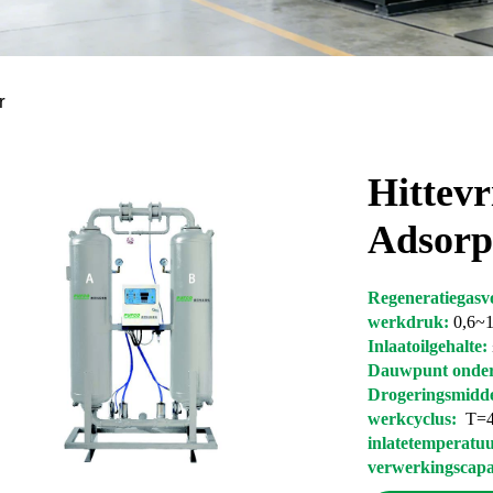
r
Hittevr
Adsorp
Regeneratiegas
werkdruk:
0,6~
Inlaatoilgehalte:
Dauwpunt onde
Drogeringsmidd
werkcyclus:
T=4
inlatetemperatu
verwerkingscapa