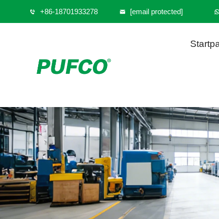
+86-18701933278
[email protected]
Startp