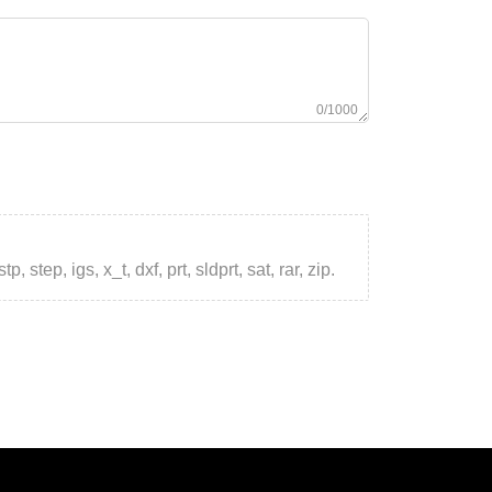
0/1000
step, igs, x_t, dxf, prt, sldprt, sat, rar, zip.