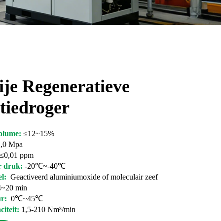
ije Regeneratieve
tiedroger
volume:
≤12~15%
1,0 Mpa
≤0,01 ppm
r druk:
-20℃~-40℃
el:
Geactiveerd aluminiumoxide of moleculair zeef
~20 min
ur:
0℃~45℃
citeit:
1,5-210 Nm³/min