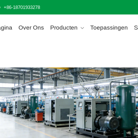
+86-18701933278
agina
Over Ons
Producten
Toepassingen
S