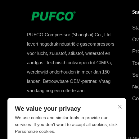
Sne
St
PUFCO Compressor (Shanghai) Co., Ltd.
Ov
levert hogedrukindustriële gascompressors
Pr
voor lucht, zuurstof, stikstof, waterstof en
aardgas. Technisch ontworpen tot 40MPa,
To
wereldwijd onderhouden in meer dan 150
Se
landen. Betrouwbare OEM-partner. Vraag
Ni
vandaag nog een offerte aan.
Co
We value your privacy
We use cookies and similar tools to provide our
services. If you don't want to accept all cookies, click
Personalize cookies.
Copyright © 2025 PUFCO Compressor (Shanghai) Co., Ltd. All