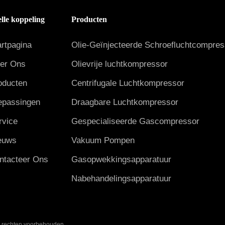
lle koppeling
Producten
artpagina
Olie-Geïnjecteerde Schroefluchtcompres
er Ons
Olievrije luchtkompressor
oducten
Centrifugale Luchtkompressor
epassingen
Draagbare Luchtkompressor
rvice
Gespecialiseerde Gascompressor
euws
Vakuum Pompen
ntacteer Ons
Gasopwekkingsapparatuur
Nabehandelingsapparatuur
e rechten voorbehouden