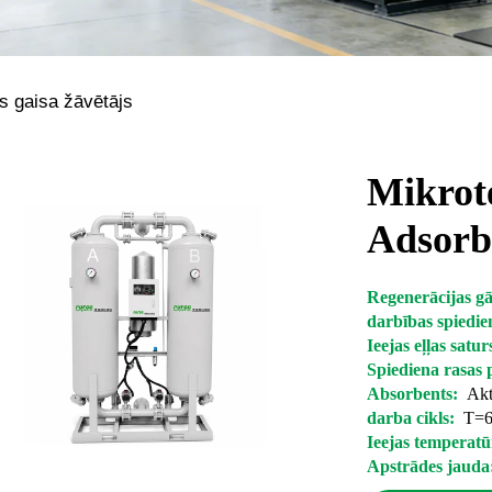
s gaisa žāvētājs
Mikrot
Adsorbc
Regenerācijas gā
darbības spiedie
Ieejas eļļas satur
Spiediena rasas
Absorbents:
Akt
darba cikls:
T=6
Ieejas temperat
Apstrādes jauda