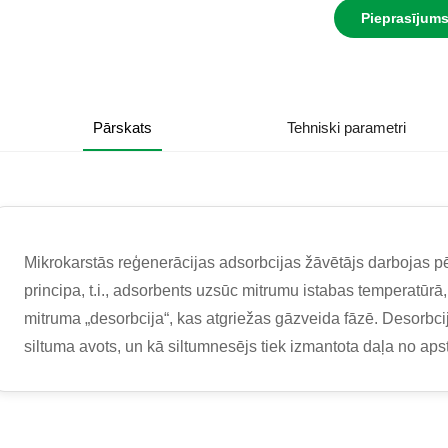
Pieprasījum
Pārskats
Tehniski parametri
Mikrokarstās reģenerācijas adsorbcijas žāvētājs darbojas 
principa, t.i., adsorbents uzsūc mitrumu istabas temperatūrā
mitruma „desorbcija“, kas atgriežas gāzveida fāzē. Desorbc
siltuma avots, un kā siltumnesējs tiek izmantota daļa no aps