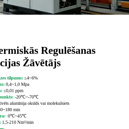
ermiskās Regulēšanas
ijas Žāvētājs
zes tilpums:
≤4~6%
ns:
0,4~1,0 Mpa
s:
≤0,01 ppm
 punkts:
-20℃~-70℃
ivēts alumīnija oksīds vai molekulsiets
0~180 min
ūra:
0℃~45℃
:
1,5-210 Nm³/min