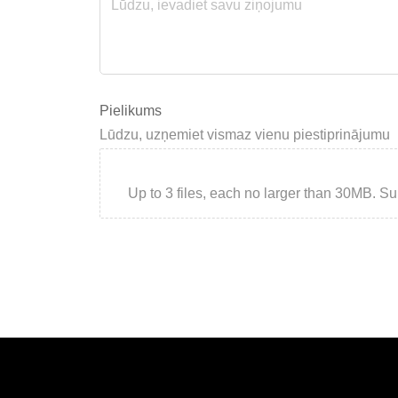
Pielikums
Lūdzu, uzņemiet vismaz vienu piestiprinājumu
Up to 3 files, each no larger than 30MB. Suppor