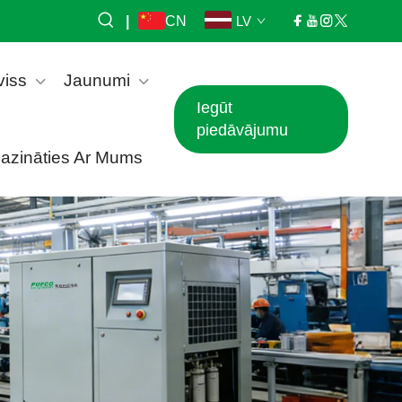
|
CN
LV
viss
Jaunumi
Iegūt
piedāvājumu
azināties Ar Mums