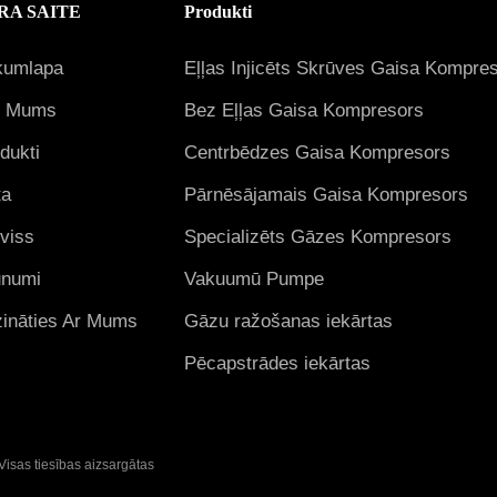
RA SAITE
Produkti
kumlapa
Eļļas Injicēts Skrūves Gaisa Kompre
r Mums
Bez Eļļas Gaisa Kompresors
dukti
Centrbēdzes Gaisa Kompresors
ta
Pārnēsājamais Gaisa Kompresors
viss
Specializēts Gāzes Kompresors
unumi
Vakuumū Pumpe
ināties Ar Mums
Gāzu ražošanas iekārtas
Pēcapstrādes iekārtas
isas tiesības aizsargātas