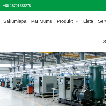
+86-18701933278
Sākumlapa
Par Mums
Produkti
Lieta
Ser
S