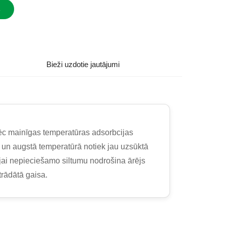
s
Bieži uzdotie jautājumi
pēc mainīgas temperatūras adsorbcijas
, un augstā temperatūrā notiek jau uzsūktā
ijai nepieciešamo siltumu nodrošina ārējs
trādātā gaisa.