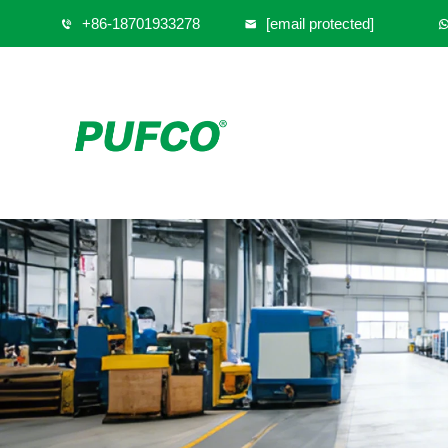
+86-18701933278
[email protected]