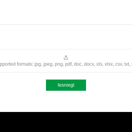
ted formats: jpg, jpeg, png, pdf, doc, docx, xls, xlsx, csv, txt, stp, 
Iesniegt