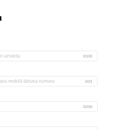
u
0/100
0/16
0/200