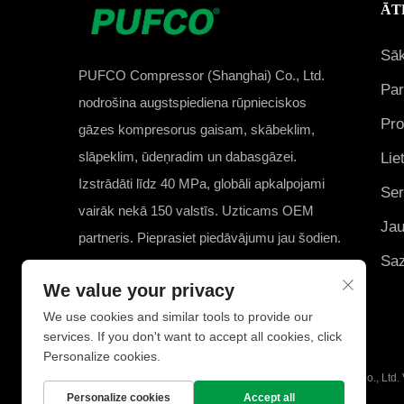
ĀT
Sā
PUFCO Compressor (Shanghai) Co., Ltd.
Pa
nodrošina augstspiediena rūpnieciskos
Pro
gāzes kompresorus gaisam, skābeklim,
slāpeklim, ūdeņradim un dabasgāzei.
Lie
Izstrādāti līdz 40 MPa, globāli apkalpojami
Ser
vairāk nekā 150 valstīs. Uzticams OEM
Ja
partneris. Pieprasiet piedāvājumu jau šodien.
Saz
We value your privacy
We use cookies and similar tools to provide our
services. If you don't want to accept all cookies, click
Personalize cookies.
Autortiesības © 2025 PUFCO Compressor (Shanghai) Co., Ltd. V
Personalize cookies
Accept all