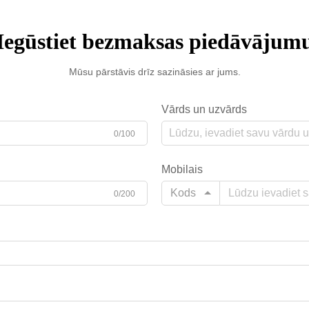
Iegūstiet bezmaksas piedāvājum
Mūsu pārstāvis drīz sazināsies ar jums.
Vārds un uzvārds
0/100
Mobilais
Kods
0/200