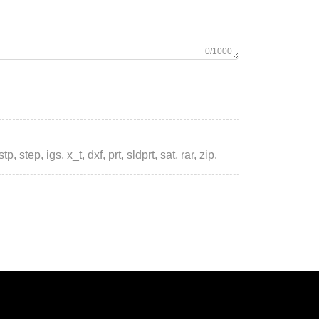
0/1000
step, igs, x_t, dxf, prt, sldprt, sat, rar, zip.