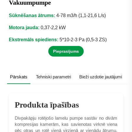
Vakuumpumpe
Sūknēšanas ātrums:
4-78 m3/h (1,1-21,6 L/s)
Motora jauda:
0,37-2,2 kW
Ekstremāls spiediens:
5*10-2-3 Pa (0,5-3 ZS)
Pieprasījums
Pārskats
Tehniski parametri
Bieži uzdotie jautājumi
Produkta īpašības
Divpakāpju rotējošo lamelu pumpe sastāv no divām
kompresijas kamerām, kas savienotas virknē viena
pēc otras un rotē vienā virzienā ar vienādu ātrumu,