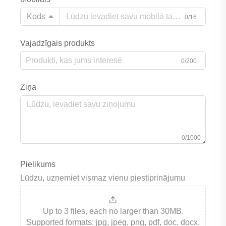
Kods
0/16
Vajadzīgais produkts
0/200
Ziņa
0/1000
Pielikums
Lūdzu, uzņemiet vismaz vienu piestiprinājumu
Up to 3 files, each no larger than 30MB.
Supported formats: jpg, jpeg, png, pdf, doc, docx,