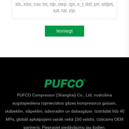
xls, xlsx, csv, txt, stp, step, igs, x_t, dxf, prt, sldprt,
sat, rar, zip.
Iesniegt
PUFCO Compressor (Shanghai) Co., Ltd. nodrošina
augstspiediena rūpnieciskos gāzes kompresorus gaisam,
skābeklim, slāpeklim, ūdeņradim un dabasgāzei. Izstrādāti līdz 40
MPa, globāli apkalpojami vairāk nekā 150 valstīs. Uzticams OEM
partneris. Pieprasiet piedāvājumu jau šodien.