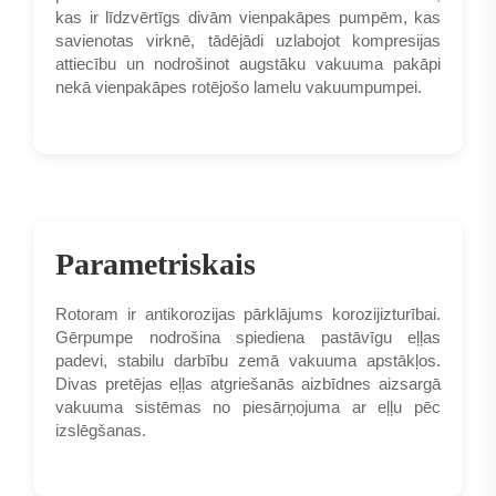
kas ir līdzvērtīgs divām vienpakāpes pumpēm, kas
savienotas virknē, tādējādi uzlabojot kompresijas
attiecību un nodrošinot augstāku vakuuma pakāpi
nekā vienpakāpes rotējošo lamelu vakuumpumpei.
Parametriskais
Rotoram ir antikorozijas pārklājums korozijizturībai.
Gērpumpe nodrošina spiediena pastāvīgu eļļas
padevi, stabilu darbību zemā vakuuma apstākļos.
Divas pretējas eļļas atgriešanās aizbīdnes aizsargā
vakuuma sistēmas no piesārņojuma ar eļļu pēc
izslēgšanas.