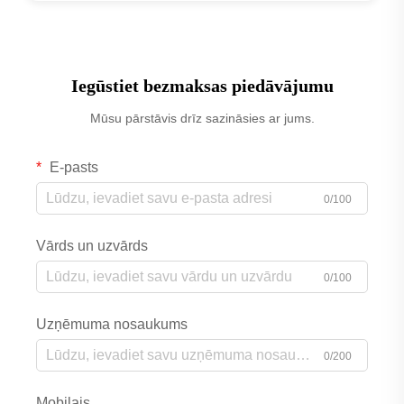
Iegūstiet bezmaksas piedāvājumu
Mūsu pārstāvis drīz sazināsies ar jums.
E-pasts
0/100
Vārds un uzvārds
0/100
Uzņēmuma nosaukums
0/200
Mobilais