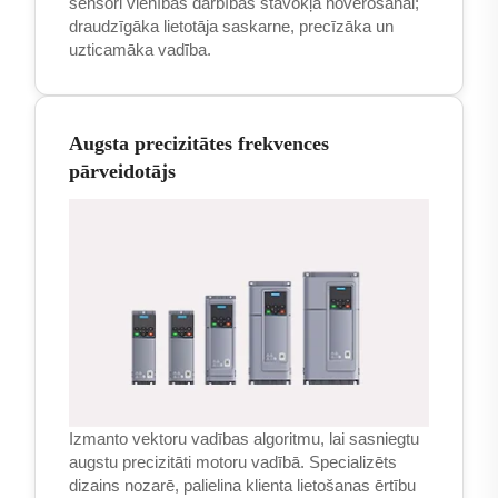
sensori vienības darbības stāvokļa novērošanai;
draudzīgāka lietotāja saskarne, precīzāka un
uzticamāka vadība.
Augsta precizitātes frekvences
pārveidotājs
Izmanto vektoru vadības algoritmu, lai sasniegtu
augstu precizitāti motoru vadībā. Specializēts
dizains nozarē, palielina klienta lietošanas ērtību