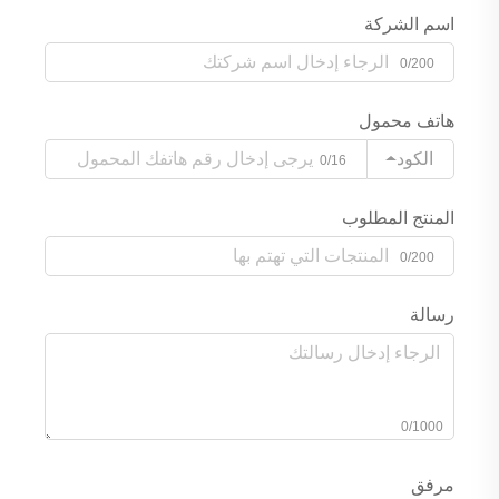
اسم الشركة
0/200
هاتف محمول
الكود
0/16
المنتج المطلوب
0/200
رسالة
0/1000
مرفق