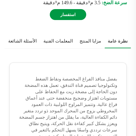
سرعة الضخ:
3.5 م³/دقيقة - 149.6 م³/دقيقة
استفسار
نظرة عامة
مزايا المنتج
المعلمات الفنية
الأسئلة الشائعة
بفضل منافذ الفراغ المخصصة ونقاط الضغط
وتكنولوجيا تصميم قناة التدفق، تعمل هذه المضخة
دون الحاجة إلى مضخة زيت مع الحفاظ على
مستويات اهتزاز وضجيج منخفضة حتى عند أعماق
فراغ عالية. وتتميز المراوح اللولبية ذات العمود
المخروطي بزوج من المحرك الموحد ذو تردد متغير
دائم الكفاءة العالية، ما يقلل من اهتزاز جسم المضخة
ويعزز بشكل كبير كفاءة نقل الحركة، ويتيح نطاق
سرعات ترددي واسعًا يسهل التحكم بالتغير في