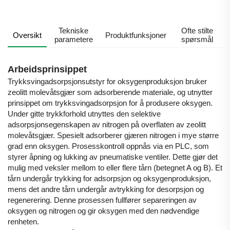
Tekniske
Ofte stilte
Oversikt
Produktfunksjoner
parametere
spørsmål
Arbeidsprinsippet
Trykksvingadsorpsjonsutstyr for oksygenproduksjon bruker
zeolitt molevåtsgjær som adsorberende materiale, og utnytter
prinsippet om trykksvingadsorpsjon for å produsere oksygen.
Under gitte trykkforhold utnyttes den selektive
adsorpsjonsegenskapen av nitrogen på overflaten av zeolitt
molevåtsgjær. Spesielt adsorberer gjæren nitrogen i mye større
grad enn oksygen. Prosesskontroll oppnås via en PLC, som
styrer åpning og lukking av pneumatiske ventiler. Dette gjør det
mulig med veksler mellom to eller flere tårn (betegnet A og B). Et
tårn undergår trykking for adsorpsjon og oksygenproduksjon,
mens det andre tårn undergår avtrykking for desorpsjon og
regenerering. Denne prosessen fullfører separeringen av
oksygen og nitrogen og gir oksygen med den nødvendige
renheten.