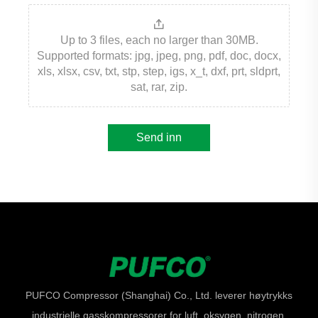
Up to 3 files, each no larger than 30MB.
Supported formats: jpg, jpeg, png, pdf, doc, docx,
xls, xlsx, csv, txt, stp, step, igs, x_t, dxf, prt, sldprt,
sat, rar, zip.
Send inn
PUFCO Compressor (Shanghai) Co., Ltd. leverer høytrykks
industrielle gasskompressorer for luft, oksygen, nitrogen,