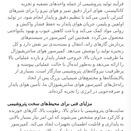
فرآیند تولید پتروشیمی از جمله واحدهای تصفیه و تجزیه
کاتالیستی، هوای ابزار دقیق تمیز و هوای نیرو را برای شیرهای
کنترلی تأمین می‌کند تا تنظیم دقیق و پایدار انجام شود. در تولید
اولفین و پلیمر، جریان هوای پایدار به حفظ فشار واکنش و
روانی مواد کمک می‌کند و باعث کاهش عیوب و بهبود یکنواختی
محصول می‌گردد. همچنین این کمپرسور در سیستم‌های
پردازش گازهای زائد، انتقال و بسته‌بندی نیز نقش دارد و کل
زنجیره تولید را پوشش می‌دهد. کمپرسور هوای سانتریفیوژال
ما ظرفیت جریان بالا، خروجی فشار پایدار و بازده عملیاتی بالا
را ارائه می‌دهد و به‌طور ایده‌آل با حالت عملیاتی پیوسته و
پرظرفیت نیروگاه‌های پتروشیمی سازگار است. بسیاری از
پالایشگاه‌ها و مجتمع‌های شیمیایی بزرگ پس از اتخاذ
راه‌حل‌های کمپرسور هوای سانتریفیوژال ما، تأمین هوای پایدار
و صرفه‌جویی در انرژی را تجربه کرده‌اند.
مزایای فنی برای محیط‌های سخت پتروشیمی
سایت‌های پتروشیمی با دمای بالا، رطوبت بالا، گازهای خورنده
و کارکرد مداوم مشخص می‌شوند که این امر نیاز بسیار بالایی
به پایداری و قابلیت اطمینان تجهیزات ایجاد می‌کند. کمپرسور
هوای محوری ما از طراحی دینامیک سیالاتی بهینه‌شده با