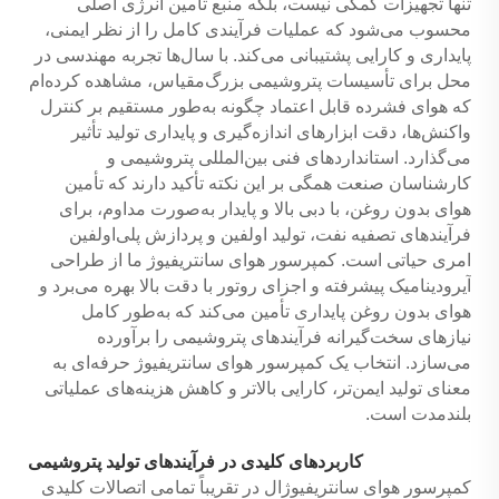
تنها تجهیزات کمکی نیست، بلکه منبع تأمین انرژی اصلی
محسوب می‌شود که عملیات فرآیندی کامل را از نظر ایمنی،
پایداری و کارایی پشتیبانی می‌کند. با سال‌ها تجربه مهندسی در
محل برای تأسیسات پتروشیمی بزرگ‌مقیاس، مشاهده کرده‌ام
که هوای فشرده قابل اعتماد چگونه به‌طور مستقیم بر کنترل
واکنش‌ها، دقت ابزارهای اندازه‌گیری و پایداری تولید تأثیر
می‌گذارد. استانداردهای فنی بین‌المللی پتروشیمی و
کارشناسان صنعت همگی بر این نکته تأکید دارند که تأمین
هوای بدون روغن، با دبی بالا و پایدار به‌صورت مداوم، برای
فرآیندهای تصفیه نفت، تولید اولفین و پردازش پلی‌اولفین
امری حیاتی است. کمپرسور هوای سانتریفیوژ ما از طراحی
آیرودینامیک پیشرفته و اجزای روتور با دقت بالا بهره می‌برد و
هوای بدون روغن پایداری تأمین می‌کند که به‌طور کامل
نیازهای سخت‌گیرانه فرآیندهای پتروشیمی را برآورده
می‌سازد. انتخاب یک کمپرسور هوای سانتریفیوژ حرفه‌ای به
معنای تولید ایمن‌تر، کارایی بالاتر و کاهش هزینه‌های عملیاتی
بلندمدت است.
کاربردهای کلیدی در فرآیندهای تولید پتروشیمی
کمپرسور هوای سانتریفیوژال در تقریباً تمامی اتصالات کلیدی