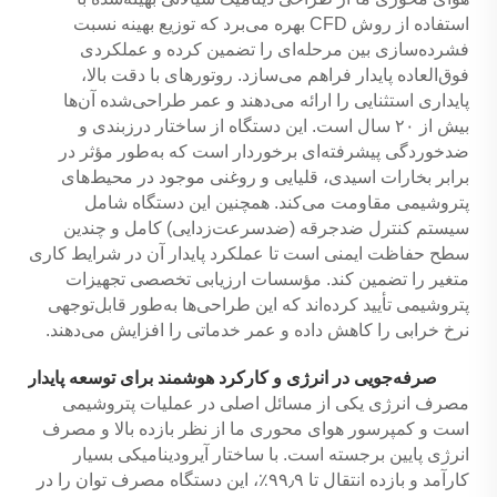
استفاده از روش CFD بهره می‌برد که توزیع بهینه نسبت
فشرده‌سازی بین مرحله‌ای را تضمین کرده و عملکردی
فوق‌العاده پایدار فراهم می‌سازد. روتورهای با دقت بالا،
پایداری استثنایی را ارائه می‌دهند و عمر طراحی‌شده آن‌ها
بیش از ۲۰ سال است. این دستگاه از ساختار درزبندی و
ضدخوردگی پیشرفته‌ای برخوردار است که به‌طور مؤثر در
برابر بخارات اسیدی، قلیایی و روغنی موجود در محیط‌های
پتروشیمی مقاومت می‌کند. همچنین این دستگاه شامل
سیستم کنترل ضدجرقه (ضدسرعت‌زدایی) کامل و چندین
سطح حفاظت ایمنی است تا عملکرد پایدار آن در شرایط کاری
متغیر را تضمین کند. مؤسسات ارزیابی تخصصی تجهیزات
پتروشیمی تأیید کرده‌اند که این طراحی‌ها به‌طور قابل‌توجهی
نرخ خرابی را کاهش داده و عمر خدماتی را افزایش می‌دهند.
صرفه‌جویی در انرژی و کارکرد هوشمند برای توسعه پایدار
مصرف انرژی یکی از مسائل اصلی در عملیات پتروشیمی
است و کمپرسور هوای محوری ما از نظر بازده بالا و مصرف
انرژی پایین برجسته است. با ساختار آیرودینامیکی بسیار
کارآمد و بازده انتقال تا ۹۹٫۹٪، این دستگاه مصرف توان را در